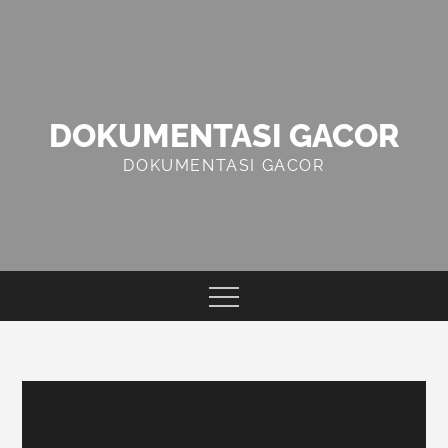
Skip
to
content
DOKUMENTASI GACOR
DOKUMENTASI GACOR