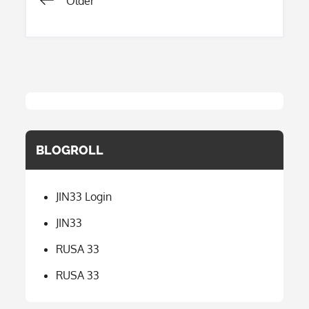
Posts
Older
navigation
BLOGROLL
JIN33 Login
JIN33
RUSA 33
RUSA 33