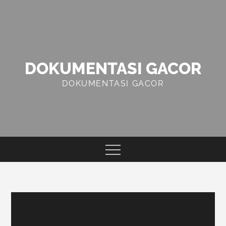
Skip
to
content
DOKUMENTASI GACOR
DOKUMENTASI GACOR