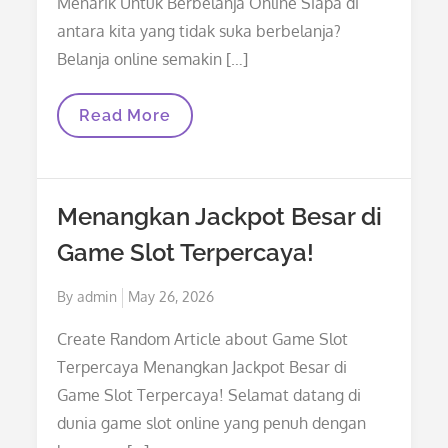
Menarik Untuk Berbelanja Online Siapa di
antara kita yang tidak suka berbelanja?
Belanja online semakin […]
JIN33
Read More
Alternatif:
Tempat
Menarik
Untuk
Berbelanja
Menangkan Jackpot Besar di
Online
Game Slot Terpercaya!
Posted
By
admin
May 26, 2026
on
Create Random Article about Game Slot
Terpercaya Menangkan Jackpot Besar di
Game Slot Terpercaya! Selamat datang di
dunia game slot online yang penuh dengan