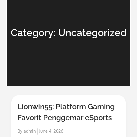
Category:
Uncategorized
Lionwin55: Platform Gaming
Favorit Penggemar eSports
Posted
By
admin
June 4, 2026