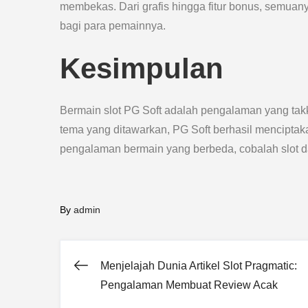
membekas. Dari grafis hingga fitur bonus, semuan
bagi para pemainnya.
Kesimpulan
Bermain slot PG Soft adalah pengalaman yang tak
tema yang ditawarkan, PG Soft berhasil menciptak
pengalaman bermain yang berbeda, cobalah slot da
By
admin
Menjelajah Dunia Artikel Slot Pragmatic:
Post
Pengalaman Membuat Review Acak