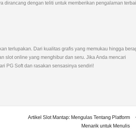
ya dirancang dengan teliti untuk memberikan pengalaman terba
kan terlupakan. Dari kualitas grafis yang memukau hingga ber
an slot online yang menghibur dan seru. Jika Anda mencari
ri PG Soft dan rasakan sensasinya sendiri!
Artikel Slot Mantap: Mengulas Tentang Platform
Menarik untuk Menulis