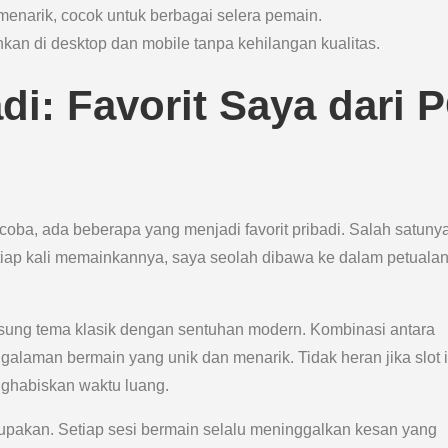
menarik, cocok untuk berbagai selera pemain.
kan di desktop dan mobile tanpa kehilangan kualitas.
i: Favorit Saya dari 
coba, ada beberapa yang menjadi favorit pribadi. Salah satuny
etiap kali memainkannya, saya seolah dibawa ke dalam petuala
usung tema klasik dengan sentuhan modern. Kombinasi antara
alaman bermain yang unik dan menarik. Tidak heran jika slot i
nghabiskan waktu luang.
upakan. Setiap sesi bermain selalu meninggalkan kesan yang