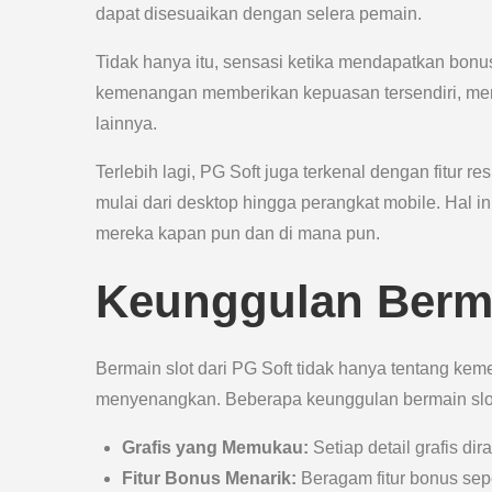
dapat disesuaikan dengan selera pemain.
Tidak hanya itu, sensasi ketika mendapatkan bonus
kemenangan memberikan kepuasan tersendiri, memb
lainnya.
Terlebih lagi, PG Soft juga terkenal dengan fitur re
mulai dari desktop hingga perangkat mobile. Hal 
mereka kapan pun dan di mana pun.
Keunggulan Berma
Bermain slot dari PG Soft tidak hanya tentang ke
menyenangkan. Beberapa keunggulan bermain slot 
Grafis yang Memukau:
Setiap detail grafis d
Fitur Bonus Menarik:
Beragam fitur bonus seper