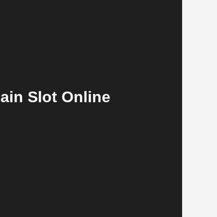
ain Slot Online