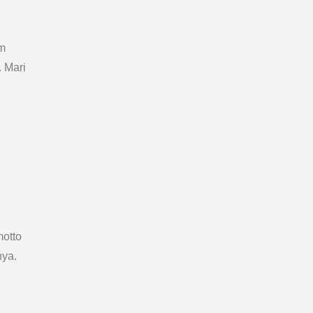
am
. Mari
motto
nya.