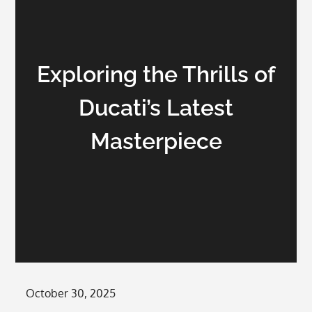
Exploring the Thrills of
Ducati’s Latest
Masterpiece
Posted
October 30, 2025