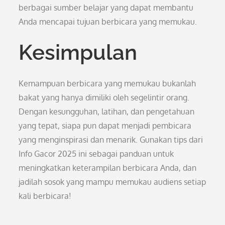
berbagai sumber belajar yang dapat membantu
Anda mencapai tujuan berbicara yang memukau.
Kesimpulan
Kemampuan berbicara yang memukau bukanlah
bakat yang hanya dimiliki oleh segelintir orang.
Dengan kesungguhan, latihan, dan pengetahuan
yang tepat, siapa pun dapat menjadi pembicara
yang menginspirasi dan menarik. Gunakan tips dari
Info Gacor 2025 ini sebagai panduan untuk
meningkatkan keterampilan berbicara Anda, dan
jadilah sosok yang mampu memukau audiens setiap
kali berbicara!