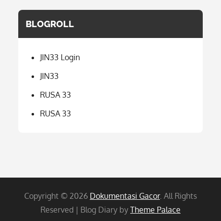
BLOGROLL
JIN33 Login
JIN33
RUSA 33
RUSA 33
Copyright © 2026
Dokumentasi Gacor
. All Rights
Reserved | Blog Diary by
Theme Palace