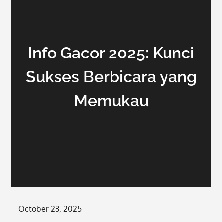
Info Gacor 2025: Kunci
Sukses Berbicara yang
Memukau
Posted
October 28, 2025