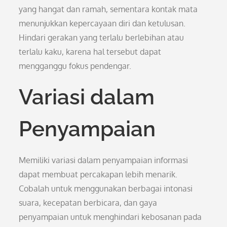
yang hangat dan ramah, sementara kontak mata
menunjukkan kepercayaan diri dan ketulusan.
Hindari gerakan yang terlalu berlebihan atau
terlalu kaku, karena hal tersebut dapat
mengganggu fokus pendengar.
Variasi dalam
Penyampaian
Memiliki variasi dalam penyampaian informasi
dapat membuat percakapan lebih menarik.
Cobalah untuk menggunakan berbagai intonasi
suara, kecepatan berbicara, dan gaya
penyampaian untuk menghindari kebosanan pada