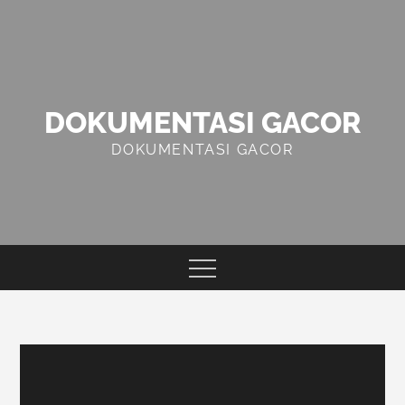
Skip
to
content
DOKUMENTASI GACOR
DOKUMENTASI GACOR