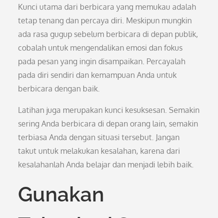
Kunci utama dari berbicara yang memukau adalah
tetap tenang dan percaya diri. Meskipun mungkin
ada rasa gugup sebelum berbicara di depan publik,
cobalah untuk mengendalikan emosi dan fokus
pada pesan yang ingin disampaikan. Percayalah
pada diri sendiri dan kemampuan Anda untuk
berbicara dengan baik.
Latihan juga merupakan kunci kesuksesan. Semakin
sering Anda berbicara di depan orang lain, semakin
terbiasa Anda dengan situasi tersebut. Jangan
takut untuk melakukan kesalahan, karena dari
kesalahanlah Anda belajar dan menjadi lebih baik.
Gunakan