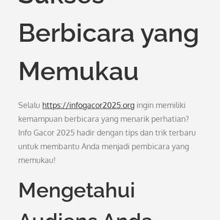
Berbicara yang
Memukau
Selalu
https://infogacor2025.org
ingin memiliki
kemampuan berbicara yang menarik perhatian?
Info Gacor 2025 hadir dengan tips dan trik terbaru
untuk membantu Anda menjadi pembicara yang
memukau!
Mengetahui