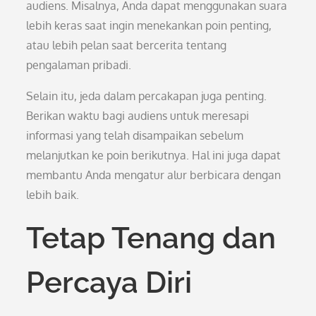
audiens. Misalnya, Anda dapat menggunakan suara
lebih keras saat ingin menekankan poin penting,
atau lebih pelan saat bercerita tentang
pengalaman pribadi.
Selain itu, jeda dalam percakapan juga penting.
Berikan waktu bagi audiens untuk meresapi
informasi yang telah disampaikan sebelum
melanjutkan ke poin berikutnya. Hal ini juga dapat
membantu Anda mengatur alur berbicara dengan
lebih baik.
Tetap Tenang dan
Percaya Diri