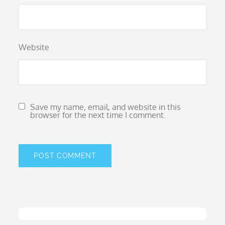
Website
Save my name, email, and website in this
browser for the next time I comment.