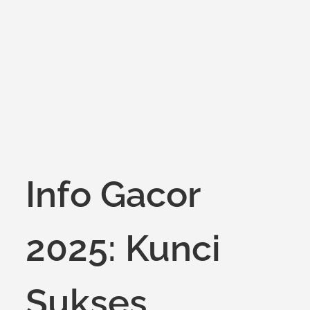
on
Info Gacor
2025: Kunci
Sukses