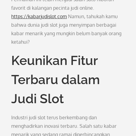
favorit di kalangan pecinta judi online.
https://kabarjudislot.com
Namun, tahukah kamu
bahwa dunia judi slot juga menyimpan berbagai
kabar menarik yang mungkin belum banyak orang
ketahui?
Keunikan Fitur
Terbaru dalam
Judi Slot
Industri judi slot terus berkembang dan
menghadirkan inovasi terbaru. Salah satu kabar
menarik yang sedang ramai diperbincangkan