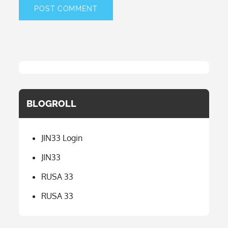
BLOGROLL
JIN33 Login
JIN33
RUSA 33
RUSA 33