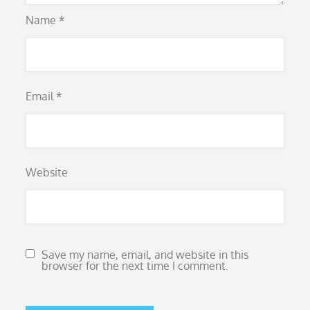
Name
*
Email
*
Website
Save my name, email, and website in this
browser for the next time I comment.