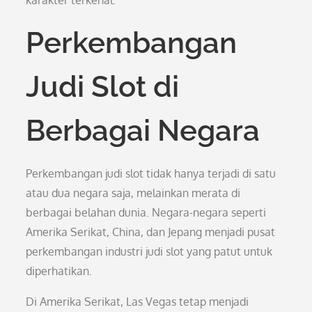
karakter terkenal.
Perkembangan
Judi Slot di
Berbagai Negara
Perkembangan judi slot tidak hanya terjadi di satu
atau dua negara saja, melainkan merata di
berbagai belahan dunia. Negara-negara seperti
Amerika Serikat, China, dan Jepang menjadi pusat
perkembangan industri judi slot yang patut untuk
diperhatikan.
Di Amerika Serikat, Las Vegas tetap menjadi