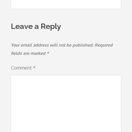
Leave a Reply
Your email address will not be published.
Required
fields are marked
*
Comment
*