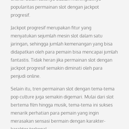
popularitas permainan slot dengan jackpot
progresif.
Jackpot progresif merupakan fitur yang
menyatukan sejumlah mesin slot dalam satu
jaringan, sehingga jumlah kemenangan yang bisa
didapatkan oleh para pemain bisa mencapai jumlah
fantastis. Tidak heran jika permainan slot dengan
jackpot progresif semakin diminati oleh para
penjudi online.
Selain itu, tren permainan slot dengan tema-tema
pop culture juga semakin digemari. Mulai dari slot
bertema film hingga musik, tema-tema ini sukses
menarik perhatian para pemain yang ingin
merasakan sensasi bermain dengan karakter-