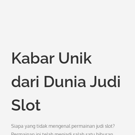
Kabar Unik
dari Dunia Judi
Slot
Siapa yang tidak mengenal permainan judi slot?
Permainan ini telah menjadi salah satu hiburan