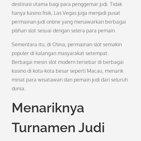
destinasi utama bagi para penggemar judi. Tidak
hanya kasino fisik, Las Vegas juga menjadi pusat
permainan judi online yang menawarkan berbagai
pilihan slot sesuai dengan selera para pemain.
Sementara itu, di China, permainan slot semakin
populer di kalangan masyarakat setempat.
Berbagai mesin slot modern tersebar di berbagai
kasino di kota-kota besar seperti Macau, menarik
minat para wisatawan dan pemain judi dari seluruh
dunia.
Menariknya
Turnamen Judi