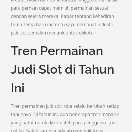
para pemain dapat memilih permainan sesuai
dengan selera mereka. Kabar tentang kehadiran
tema-tema baru ini tentu saja membuat industri
judi slot semakin menarik untuk diikuti.
Tren Permainan
Judi Slot di Tahun
Ini
Tren permainan judi slot juga selalu berubah setiap
tahunnya. Di tahun ini, ada beberapa tren menarik
yang patut untuk diikuti oleh para penggemar judi
online. Salah satunya adalah meningkatnya