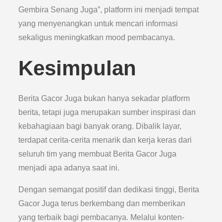
Gembira Senang Juga”, platform ini menjadi tempat
yang menyenangkan untuk mencari informasi
sekaligus meningkatkan mood pembacanya.
Kesimpulan
Berita Gacor Juga bukan hanya sekadar platform
berita, tetapi juga merupakan sumber inspirasi dan
kebahagiaan bagi banyak orang. Dibalik layar,
terdapat cerita-cerita menarik dan kerja keras dari
seluruh tim yang membuat Berita Gacor Juga
menjadi apa adanya saat ini.
Dengan semangat positif dan dedikasi tinggi, Berita
Gacor Juga terus berkembang dan memberikan
yang terbaik bagi pembacanya. Melalui konten-