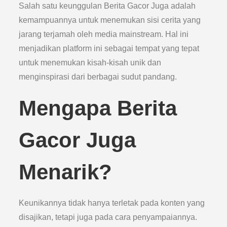
Salah satu keunggulan Berita Gacor Juga adalah
kemampuannya untuk menemukan sisi cerita yang
jarang terjamah oleh media mainstream. Hal ini
menjadikan platform ini sebagai tempat yang tepat
untuk menemukan kisah-kisah unik dan
menginspirasi dari berbagai sudut pandang.
Mengapa Berita
Gacor Juga
Menarik?
Keunikannya tidak hanya terletak pada konten yang
disajikan, tetapi juga pada cara penyampaiannya.