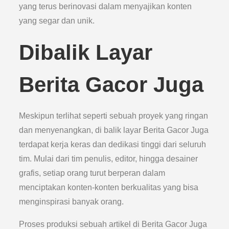
yang terus berinovasi dalam menyajikan konten
yang segar dan unik.
Dibalik Layar
Berita Gacor Juga
Meskipun terlihat seperti sebuah proyek yang ringan
dan menyenangkan, di balik layar Berita Gacor Juga
terdapat kerja keras dan dedikasi tinggi dari seluruh
tim. Mulai dari tim penulis, editor, hingga desainer
grafis, setiap orang turut berperan dalam
menciptakan konten-konten berkualitas yang bisa
menginspirasi banyak orang.
Proses produksi sebuah artikel di Berita Gacor Juga