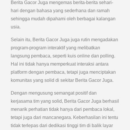
Berita Gacor Juga mengemas berita-berita sehari-
hari dengan bahasa yang sederhana dan ramah
sehingga mudah dipahami oleh berbagai kalangan
usia.
Selain itu, Berita Gacor Juga juga rutin mengadakan
program-program interaktif yang melibatkan
langsung pembaca, seperti kuis online dan polling.
Hal ini tidak hanya memperkuat interaksi antara
platform dengan pembaca, tetapi juga menciptakan
komunitas yang solid di sekitar Berita Gacor Juga.
Dengan mengusung semangat positif dan
kerjasama tim yang solid, Berita Gacor Juga berhasil
menarik perhatian tidak hanya dari pembaca lokal,
tetapi juga dari mancanegara. Keberhasilan ini tentu
tidak terlepas dari dedikasi tinggi tim di balik layar