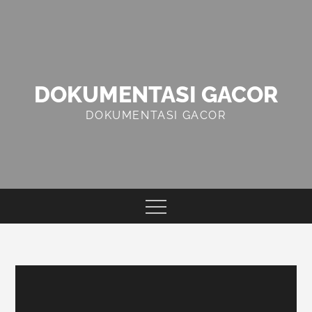
Skip
to
content
DOKUMENTASI GACOR
DOKUMENTASI GACOR