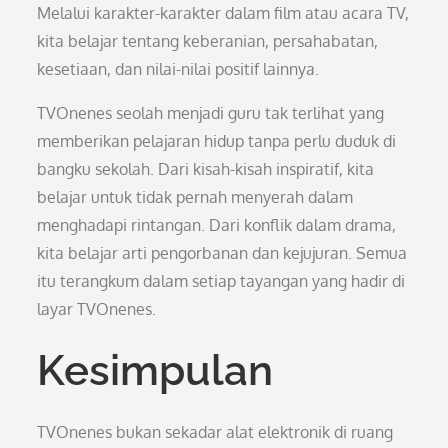
Melalui karakter-karakter dalam film atau acara TV,
kita belajar tentang keberanian, persahabatan,
kesetiaan, dan nilai-nilai positif lainnya.
TVOnenes seolah menjadi guru tak terlihat yang
memberikan pelajaran hidup tanpa perlu duduk di
bangku sekolah. Dari kisah-kisah inspiratif, kita
belajar untuk tidak pernah menyerah dalam
menghadapi rintangan. Dari konflik dalam drama,
kita belajar arti pengorbanan dan kejujuran. Semua
itu terangkum dalam setiap tayangan yang hadir di
layar TVOnenes.
Kesimpulan
TVOnenes bukan sekadar alat elektronik di ruang