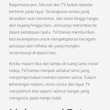
Bagaimana pun, hiburan dari TV bukan sekadar
berhenti pada layar. Serangkaian emosi yang
dirasakan saat menonton, dari tawa hingga tangis,
dari tegang hingga haru, semuanya merembes ke
dalam kehidupan nyata. TVOnenes memberikan
kita kesempatan untuk mengeksplorasi beragam
perasaan dan refleksi diri yang mungkin
tersembunyi di dalam hati.
Ketika malam tiba dan lampu di ruang tamu mulai
redup, TVOnenes menjadi sahabat setia yang
menyempurnakan momen-momen santai. Dalam
keheningan malam, cerita-cerita dari layar TV
menyelimuti kita seperti selimut hangat yang
mengantar pada mimpi indah.