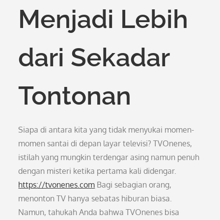
Menjadi Lebih
dari Sekadar
Tontonan
Siapa di antara kita yang tidak menyukai momen-
momen santai di depan layar televisi? TVOnenes,
istilah yang mungkin terdengar asing namun penuh
dengan misteri ketika pertama kali didengar.
https://tvonenes.com
Bagi sebagian orang,
menonton TV hanya sebatas hiburan biasa.
Namun, tahukah Anda bahwa TVOnenes bisa