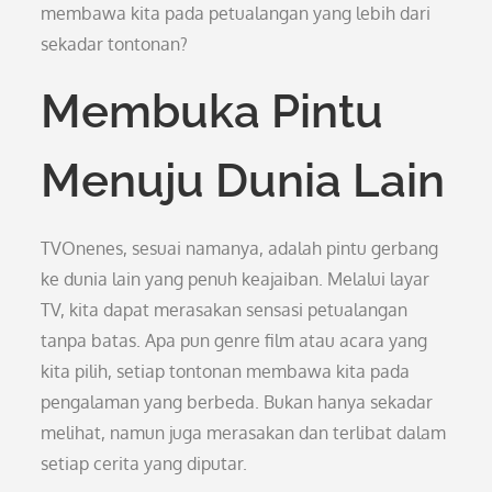
membawa kita pada petualangan yang lebih dari
sekadar tontonan?
Membuka Pintu
Menuju Dunia Lain
TVOnenes, sesuai namanya, adalah pintu gerbang
ke dunia lain yang penuh keajaiban. Melalui layar
TV, kita dapat merasakan sensasi petualangan
tanpa batas. Apa pun genre film atau acara yang
kita pilih, setiap tontonan membawa kita pada
pengalaman yang berbeda. Bukan hanya sekadar
melihat, namun juga merasakan dan terlibat dalam
setiap cerita yang diputar.