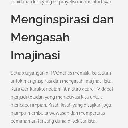
kehidupan kita yang terproyeksikan melalui layar.
Menginspirasi dan
Mengasah
Imajinasi
Setiap tayangan di TVOnenes memiliki kekuatan
untuk menginspirasi dan mengasah imajinasi kita.
Karakter-karakter dalam film atau acara TV dapat
menjadi teladan yang memotivasi kita untuk
mencapai impian. Kisah-kisah yang disajikan juga
mampu membuka wawasan dan memperluas
pemahaman tentang dunia di sekitar kita.