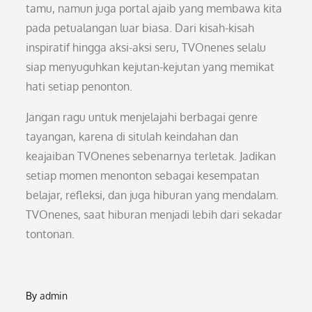
tamu, namun juga portal ajaib yang membawa kita
pada petualangan luar biasa. Dari kisah-kisah
inspiratif hingga aksi-aksi seru, TVOnenes selalu
siap menyuguhkan kejutan-kejutan yang memikat
hati setiap penonton.
Jangan ragu untuk menjelajahi berbagai genre
tayangan, karena di situlah keindahan dan
keajaiban TVOnenes sebenarnya terletak. Jadikan
setiap momen menonton sebagai kesempatan
belajar, refleksi, dan juga hiburan yang mendalam.
TVOnenes, saat hiburan menjadi lebih dari sekadar
tontonan.
By
admin