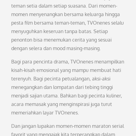
teman setia dalam setiap suasana. Dari momen-
momen menyenangkan bersama keluarga hingga
pesta film bersama teman-teman, TVOnenes selalu
menyuguhkan keseruan tanpa batas. Setiap
penonton bisa menemukan cerita yang sesuai
dengan selera dan mood masing-masing.
Bagi para pencinta drama, TVOnenes menampilkan
kisah-kisah emosional yang mampu membuat hati
terenyuh. Bagi pecinta petualangan, aksi-aksi
menegangkan dan lompatan dari tebing tinggi
menjadi sajian utama. Bahkan bagi pecinta kuliner,
acara memasak yang menginspirasi juga turut
memeriahkan layar TVOnenes.
Dan jangan lupakan momen-momen maraton serial
favorit yang mengajak kita terperangkap dalam