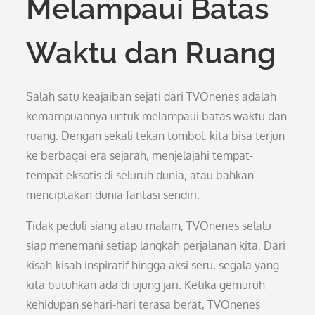
Melampaui Batas
Waktu dan Ruang
Salah satu keajaiban sejati dari TVOnenes adalah
kemampuannya untuk melampaui batas waktu dan
ruang. Dengan sekali tekan tombol, kita bisa terjun
ke berbagai era sejarah, menjelajahi tempat-
tempat eksotis di seluruh dunia, atau bahkan
menciptakan dunia fantasi sendiri.
Tidak peduli siang atau malam, TVOnenes selalu
siap menemani setiap langkah perjalanan kita. Dari
kisah-kisah inspiratif hingga aksi seru, segala yang
kita butuhkan ada di ujung jari. Ketika gemuruh
kehidupan sehari-hari terasa berat, TVOnenes