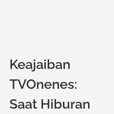
on
Keajaiban
TVOnenes:
Saat Hiburan