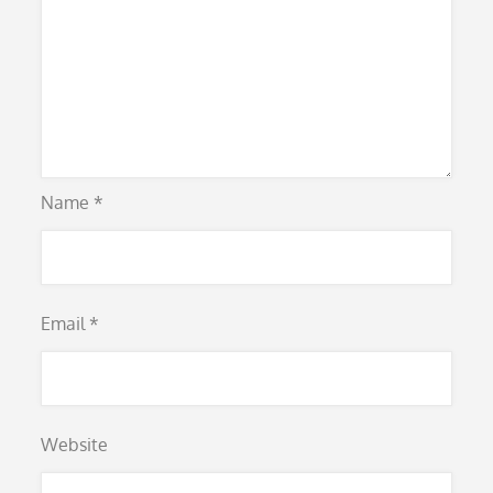
Name
*
Email
*
Website