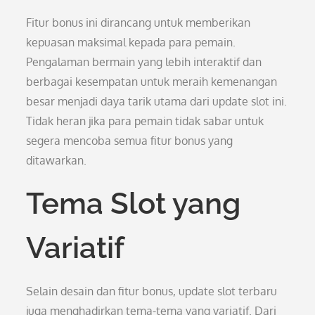
Fitur bonus ini dirancang untuk memberikan
kepuasan maksimal kepada para pemain.
Pengalaman bermain yang lebih interaktif dan
berbagai kesempatan untuk meraih kemenangan
besar menjadi daya tarik utama dari update slot ini.
Tidak heran jika para pemain tidak sabar untuk
segera mencoba semua fitur bonus yang
ditawarkan.
Tema Slot yang
Variatif
Selain desain dan fitur bonus, update slot terbaru
juga menghadirkan tema-tema yang variatif. Dari