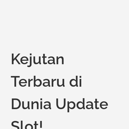
Kejutan
Terbaru di
Dunia Update
Slot!