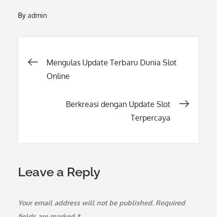
By
admin
Post
Mengulas Update Terbaru Dunia Slot
Online
navigation
Berkreasi dengan Update Slot
Terpercaya
Leave a Reply
Your email address will not be published.
Required
fields are marked
*