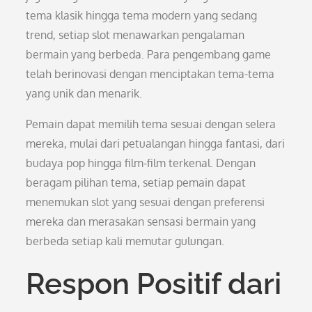
tema klasik hingga tema modern yang sedang
trend, setiap slot menawarkan pengalaman
bermain yang berbeda. Para pengembang game
telah berinovasi dengan menciptakan tema-tema
yang unik dan menarik.
Pemain dapat memilih tema sesuai dengan selera
mereka, mulai dari petualangan hingga fantasi, dari
budaya pop hingga film-film terkenal. Dengan
beragam pilihan tema, setiap pemain dapat
menemukan slot yang sesuai dengan preferensi
mereka dan merasakan sensasi bermain yang
berbeda setiap kali memutar gulungan.
Respon Positif dari