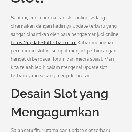
Saat ini, dunia permainan slot online sedang
diramaikan dengan hadirnya update terbaru yang
sangat dinantikan oleh para penggemar judi online.
https://updateslotterbaru.com
Kabar mengenai
pembaruan slot ini sempat menjadi perbincangan
hangat di berbagai forum dan media sosial. Mari
kita telaah lebih dalam mengenai update slot
terbaru yang sedang menjadi sorotan!
Desain Slot yang
Mengagumkan
Salah satu fitur utama dari update slot terbaru