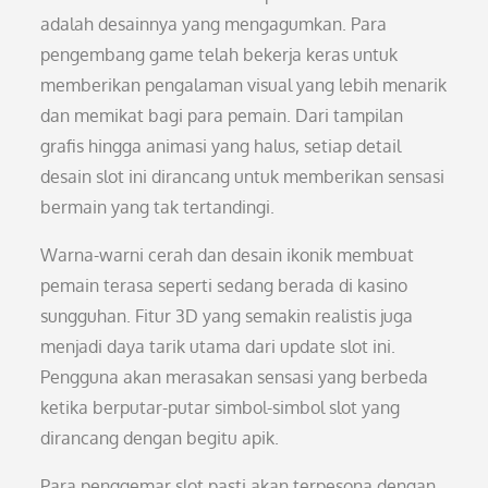
adalah desainnya yang mengagumkan. Para
pengembang game telah bekerja keras untuk
memberikan pengalaman visual yang lebih menarik
dan memikat bagi para pemain. Dari tampilan
grafis hingga animasi yang halus, setiap detail
desain slot ini dirancang untuk memberikan sensasi
bermain yang tak tertandingi.
Warna-warni cerah dan desain ikonik membuat
pemain terasa seperti sedang berada di kasino
sungguhan. Fitur 3D yang semakin realistis juga
menjadi daya tarik utama dari update slot ini.
Pengguna akan merasakan sensasi yang berbeda
ketika berputar-putar simbol-simbol slot yang
dirancang dengan begitu apik.
Para penggemar slot pasti akan terpesona dengan