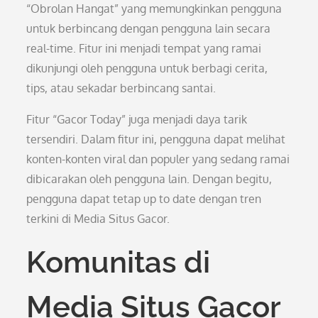
“Obrolan Hangat” yang memungkinkan pengguna
untuk berbincang dengan pengguna lain secara
real-time. Fitur ini menjadi tempat yang ramai
dikunjungi oleh pengguna untuk berbagi cerita,
tips, atau sekadar berbincang santai.
Fitur “Gacor Today” juga menjadi daya tarik
tersendiri. Dalam fitur ini, pengguna dapat melihat
konten-konten viral dan populer yang sedang ramai
dibicarakan oleh pengguna lain. Dengan begitu,
pengguna dapat tetap up to date dengan tren
terkini di Media Situs Gacor.
Komunitas di
Media Situs Gacor