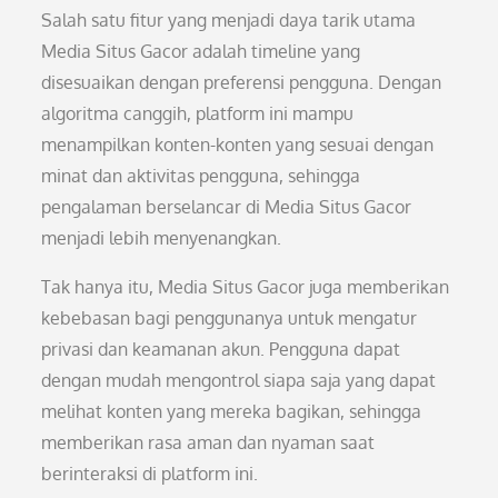
Salah satu fitur yang menjadi daya tarik utama
Media Situs Gacor adalah timeline yang
disesuaikan dengan preferensi pengguna. Dengan
algoritma canggih, platform ini mampu
menampilkan konten-konten yang sesuai dengan
minat dan aktivitas pengguna, sehingga
pengalaman berselancar di Media Situs Gacor
menjadi lebih menyenangkan.
Tak hanya itu, Media Situs Gacor juga memberikan
kebebasan bagi penggunanya untuk mengatur
privasi dan keamanan akun. Pengguna dapat
dengan mudah mengontrol siapa saja yang dapat
melihat konten yang mereka bagikan, sehingga
memberikan rasa aman dan nyaman saat
berinteraksi di platform ini.