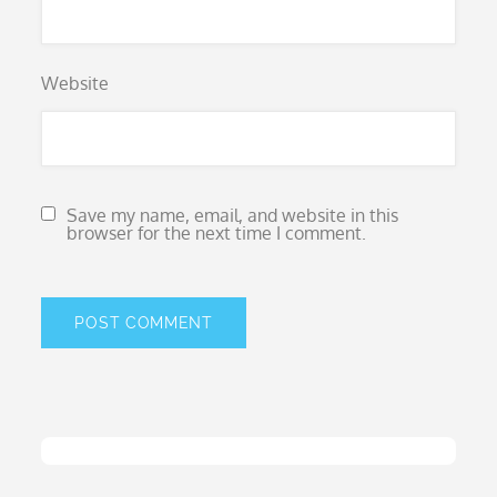
Website
Save my name, email, and website in this
browser for the next time I comment.