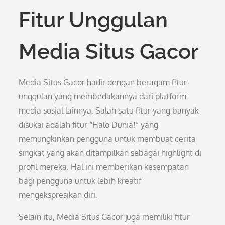
Fitur Unggulan
Media Situs Gacor
Media Situs Gacor hadir dengan beragam fitur
unggulan yang membedakannya dari platform
media sosial lainnya. Salah satu fitur yang banyak
disukai adalah fitur “Halo Dunia!” yang
memungkinkan pengguna untuk membuat cerita
singkat yang akan ditampilkan sebagai highlight di
profil mereka. Hal ini memberikan kesempatan
bagi pengguna untuk lebih kreatif
mengekspresikan diri.
Selain itu, Media Situs Gacor juga memiliki fitur