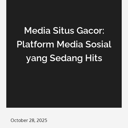
Media Situs Gacor:
Platform Media Sosial
yang Sedang Hits
Posted
October 28, 2025