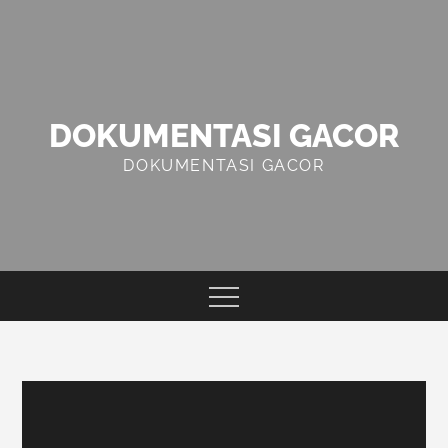
Skip
to
content
DOKUMENTASI GACOR
DOKUMENTASI GACOR