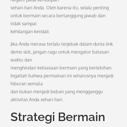
sehari-hari Anda. Oleh karena itu, selalu penting
untuk bermain secara bertanggung jawab dan
tidak sampai
kehilangan kendali.
Jika Anda merasa terlalu terjebak dalam dunia link
demo slot, jangan ragu untuk mengatur batasan
waktu dan
menghindari kebiasaan bermain yang berlebihan.
Ingatlah bahwa permainan ini seharusnya menjadi
hiburan semata
dan bukan menjadi beban yang mengganggu
aktivitas Anda sehari-hari.
Strategi Bermain