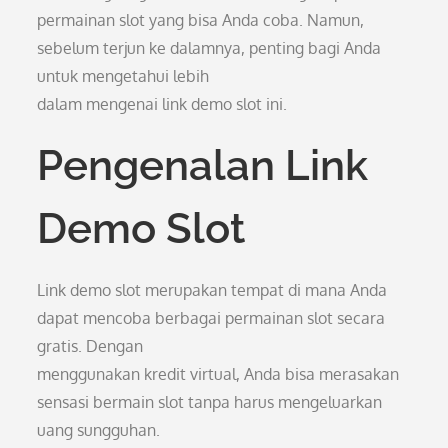
permainan slot yang bisa Anda coba. Namun,
sebelum terjun ke dalamnya, penting bagi Anda
untuk mengetahui lebih
dalam mengenai link demo slot ini.
Pengenalan Link
Demo Slot
Link demo slot merupakan tempat di mana Anda
dapat mencoba berbagai permainan slot secara
gratis. Dengan
menggunakan kredit virtual, Anda bisa merasakan
sensasi bermain slot tanpa harus mengeluarkan
uang sungguhan.