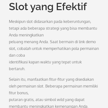
Slot yang Efektif
Meskipun slot didasarkan pada keberuntungan,
tetapi ada beberapa strategi yang bisa membantu
Anda meningkatkan
peluang menang Anda. Saat bermain di link demo
slot, cobalah untuk memperhatikan pola permainan
dan coba
identifikasi kapan waktu yang tepat untuk
bertaruh.
Selain itu, manfaatkan fitur-fitur yang disediakan
oleh permainan slot. Beberapa permainan memiliki
fitur bonus,
putaran gratis, atau simbol wild yang dapat
membantu meningkatkan kemenangan Anda.