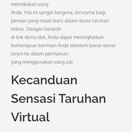
merisikokan uang
Anda. Hal ini sangat berguna, terutama bagi
pemain yang masih baru dalam dunia taruhan
online. Dengan berlatih
di link demo slot, Anda dapat meningkatkan
kemampuan bermain Anda sebelum benar-benar
terjun ke dalam permainan
yang menggunakan uang asli.
Kecanduan
Sensasi Taruhan
Virtual