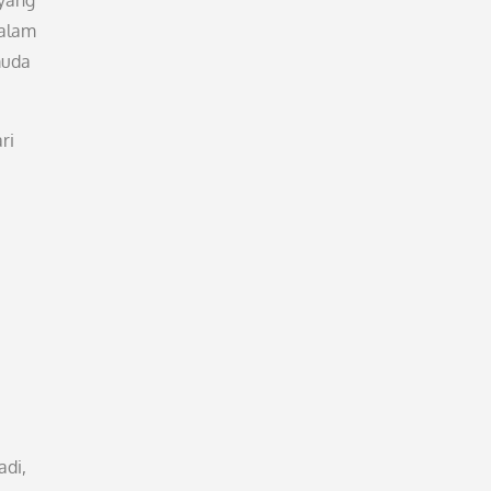
 yang
dalam
muda
ri
adi,