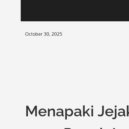
Posted
October 30, 2025
on
Menapaki Jeja