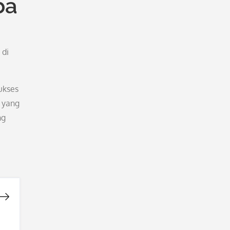
ba
 di
ukses
s yang
ng