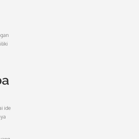
ngan
liki
ba
i ide
aya