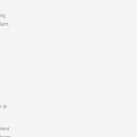
ang
alam
r di
eneur