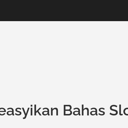
asyikan Bahas Sl