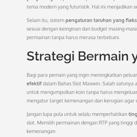
tema modern yang futuristik. Hal ini menjadikan 
Selain itu, sistem
pengaturan taruhan yang fleks
sesuai dengan keinginan dan budget masing-masi
permainan tanpa harus merasa terbebani.
Strategi Bermain y
Bagi para pemain yang ingin meningkatkan pelu
efektif
dalam Bahas Slot Maxwin. Salah satunya a
untuk mengumpulkan koin tanpa harus mengeluark
mengatur target kemenangan dan kerugian agar 
Jangan lupa pula untuk selalu memperhatikan
tin
slot. Memilih permainan dengan RTP yang tinggi
kemenangan