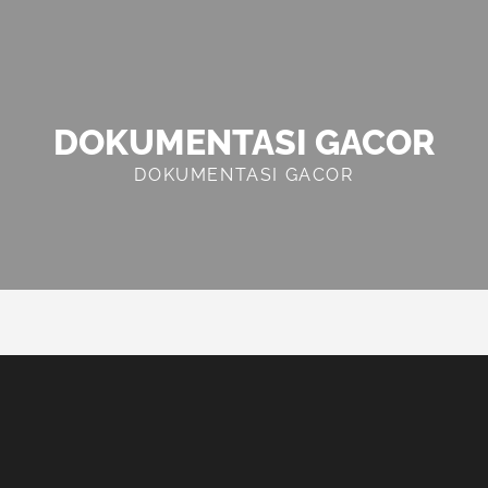
DOKUMENTASI GACOR
DOKUMENTASI GACOR