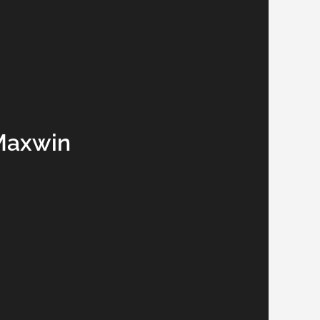
Maxwin