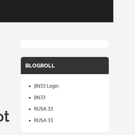
BLOGROLL
JIN33 Login
JIN33
RUSA 33
ot
RUSA 33