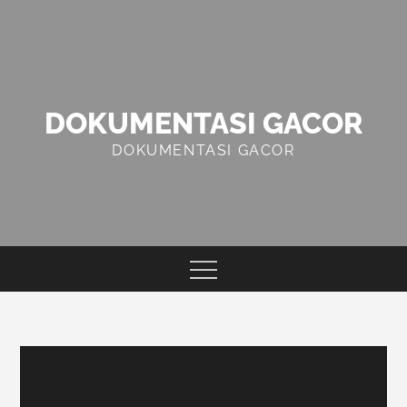
Skip
to
content
DOKUMENTASI GACOR
DOKUMENTASI GACOR