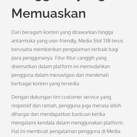
Memuaskan
Dari beragam konten yang ditawarkan hingga
antarmuka yang user-friendly, Media Slot 138 terus
berusaha memberikan pengalaman terbaik bagi
para penggunanya. Fitur-fitur canggih yang
disematkan dalam platform ini memudahkan
pengguna dalam menavigasi dan menikmati
berbagai konten yang tersedia.
Dengan dukungan tim customer service yang
responsif dan ramah, pengguna juga merasa lebih
dihargai dan mendapatkan bantuan ketika
mengalami kendala dalam menggunakan platform.
Hal ini membuat pengalaman pengguna di Media