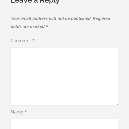
Leave a Reply
Your email address will not be published.
Required
fields are marked
*
Comment
*
Name
*