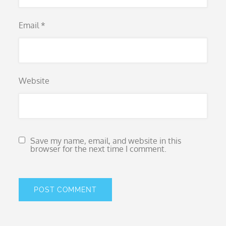
Email
*
Website
Save my name, email, and website in this
browser for the next time I comment.