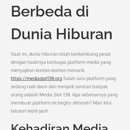
Berbeda di
Dunia Hiburan
Saat ini, dunia hiburan telah berkembang pesat
dengan hadirnya berbagai platform media yang
menyajikan konten-konten menarik.
https://mediaslot138.org
Salah satu platform yang
sedang naik daun dan menjadi sorotan banyak
orang adalah Media Slot 138. Apa sebenarnya yang
membuat platform ini begitu diminati? Mari kita
telusuri lebih jauh.
Kehadiran Media