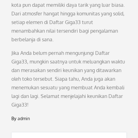
kota pun dapat memiliki daya tarik yang luar biasa.
Dari atmosfer hangat hingga komunitas yang solid,
setiap elemen di Daftar Giga33 turut
menambahkan nilai tersendiri bagi pengalaman
berbelanja di sana.
Jika Anda belum pernah mengunjungi Daftar
Giga33, mungkin saatnya untuk meluangkan waktu
dan merasakan sendiri keunikan yang ditawarkan
oleh toko tersebut. Siapa tahu, Anda juga akan
menemukan sesuatu yang membuat Anda kembali
lagi dan lagi. Selamat menjelajahi keunikan Daftar
Giga33!
By
admin