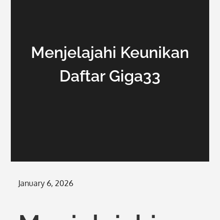
Menjelajahi Keunikan
Daftar Giga33
Posted
January 6, 2026
on