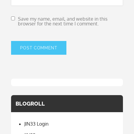
Save my name, email, and website in this
browser for the next time I comment.
BLOGROLL
JIN33 Login