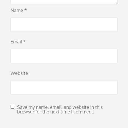
Name
*
Email
*
Website
Save my name, email, and website in this
browser for the next time I comment.