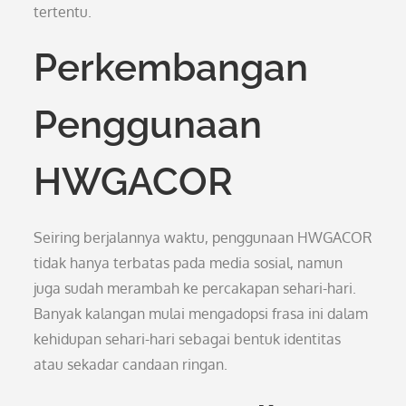
tertentu.
Perkembangan
Penggunaan
HWGACOR
Seiring berjalannya waktu, penggunaan HWGACOR
tidak hanya terbatas pada media sosial, namun
juga sudah merambah ke percakapan sehari-hari.
Banyak kalangan mulai mengadopsi frasa ini dalam
kehidupan sehari-hari sebagai bentuk identitas
atau sekadar candaan ringan.