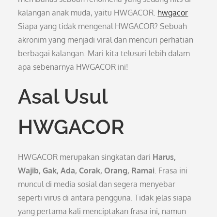
kalangan anak muda, yaitu HWGACOR.
hwgacor
Siapa yang tidak mengenal HWGACOR? Sebuah
akronim yang menjadi viral dan mencuri perhatian
berbagai kalangan. Mari kita telusuri lebih dalam
apa sebenarnya HWGACOR ini!
Asal Usul
HWGACOR
HWGACOR merupakan singkatan dari
Harus,
Wajib, Gak, Ada, Corak, Orang, Ramai
. Frasa ini
muncul di media sosial dan segera menyebar
seperti virus di antara pengguna. Tidak jelas siapa
yang pertama kali menciptakan frasa ini, namun