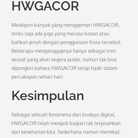
HWGACOR
Meskipun banyak yang menggemari HWGACOR,
tentu saja ada juga yang merasa bosan atau
bahkan jenuh dengan penggunaan frasa tersebut.
Beberapa menganggapnya hanya sebagai tren
sesaat yang akan segera pudar, namun tak bisa
dipungkiri bahwa HWGACOR tetap hadir dalam
percakapan sehari-hari.
Kesimpulan
Sebagai sebuah fenomena dari budaya digital,
HWGACOR telah menjadi bagian tak terpisahkan
dari keseharian kita. Sederhana namun memikat,