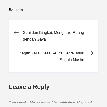
By
admin
Post
Seni dan Bingkai: Menghiasi Ruang
dengan Gaya
navigation
Chagrin Falls: Desa Sejuta Cerita untuk
Segala Musim
Leave a Reply
Your email address will not be published.
Required