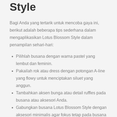
Style
Bagi Anda yang tertarik untuk mencoba gaya ini,
berikut adalah beberapa tips sederhana dalam
mengaplikasikan Lotus Blossom Style dalam
penampilan sehari-hari:
Pilihlah busana dengan warna pastel yang
lembut dan feminin.
Pakailah rok atau dress dengan potongan A-line
yang flowy untuk menciptakan siluet yang
anggun.
Tambahkan aksen bunga atau detail ruffles pada
busana atau aksesori Anda.
Gabungkan busana Lotus Blossom Style dengan
aksesori minimalis agar fokus tetap pada busana