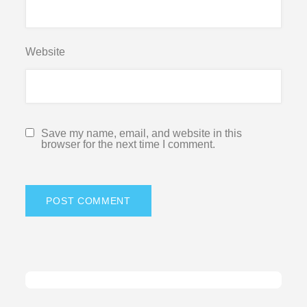
Website
Save my name, email, and website in this
browser for the next time I comment.