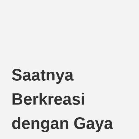
Saatnya
Berkreasi
dengan Gaya