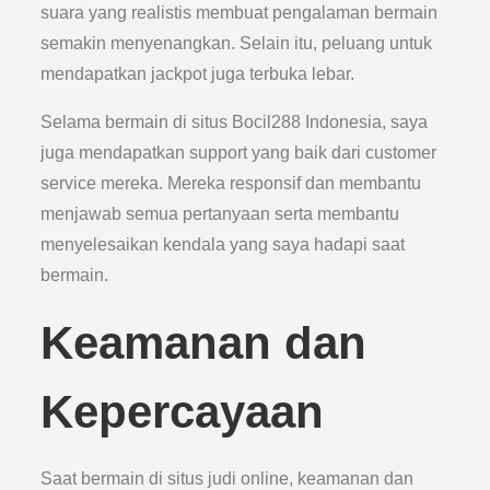
suara yang realistis membuat pengalaman bermain
semakin menyenangkan. Selain itu, peluang untuk
mendapatkan jackpot juga terbuka lebar.
Selama bermain di situs Bocil288 Indonesia, saya
juga mendapatkan support yang baik dari customer
service mereka. Mereka responsif dan membantu
menjawab semua pertanyaan serta membantu
menyelesaikan kendala yang saya hadapi saat
bermain.
Keamanan dan
Kepercayaan
Saat bermain di situs judi online, keamanan dan