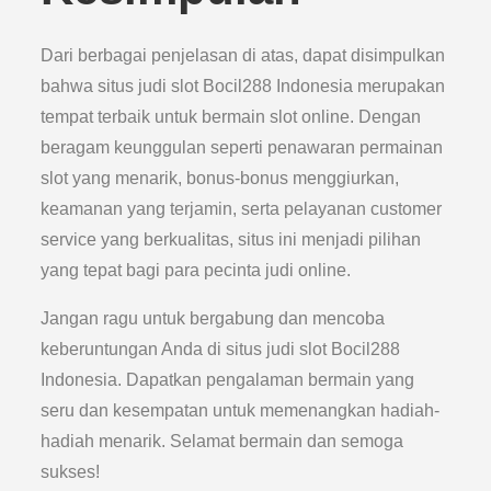
Dari berbagai penjelasan di atas, dapat disimpulkan
bahwa situs judi slot Bocil288 Indonesia merupakan
tempat terbaik untuk bermain slot online. Dengan
beragam keunggulan seperti penawaran permainan
slot yang menarik, bonus-bonus menggiurkan,
keamanan yang terjamin, serta pelayanan customer
service yang berkualitas, situs ini menjadi pilihan
yang tepat bagi para pecinta judi online.
Jangan ragu untuk bergabung dan mencoba
keberuntungan Anda di situs judi slot Bocil288
Indonesia. Dapatkan pengalaman bermain yang
seru dan kesempatan untuk memenangkan hadiah-
hadiah menarik. Selamat bermain dan semoga
sukses!