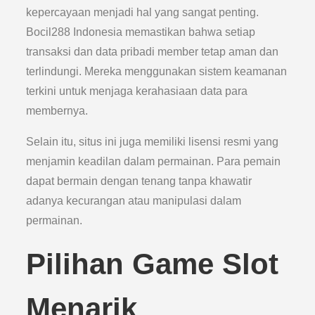
kepercayaan menjadi hal yang sangat penting.
Bocil288 Indonesia memastikan bahwa setiap
transaksi dan data pribadi member tetap aman dan
terlindungi. Mereka menggunakan sistem keamanan
terkini untuk menjaga kerahasiaan data para
membernya.
Selain itu, situs ini juga memiliki lisensi resmi yang
menjamin keadilan dalam permainan. Para pemain
dapat bermain dengan tenang tanpa khawatir
adanya kecurangan atau manipulasi dalam
permainan.
Pilihan Game Slot
Menarik