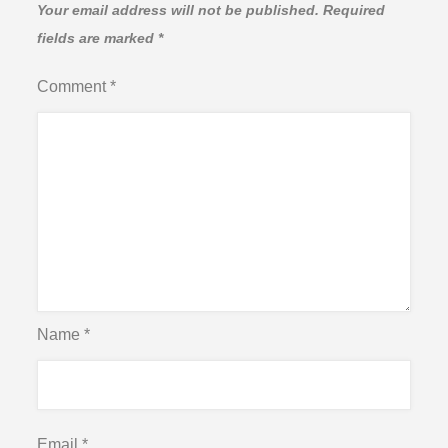
Your email address will not be published.
Required
fields are marked
*
Comment
*
Name
*
Email
*