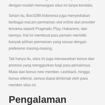
dengan mudah menavigasi situs ini tanpa kendala.
Selain itu, Bocil288 Indonesia juga menyediakan
berbagai macam permainan slot online dari provider
ternama seperti Pragmatic Play, Habanero, dan
lainnya. Hal ini membuat para pemain memiliki
banyak pilihan permainan yang sesuai dengan
preferensi masing-masing.
Tak hanya itu, situs ini juga menawarkan bonus dan
promosi yang menggiurkan bagi para pemainnya.
Mulai dari bonus new member, cashback, hingga
bonus referral, semua dapat dinikmati oleh para
member situs ini.
Pengalaman