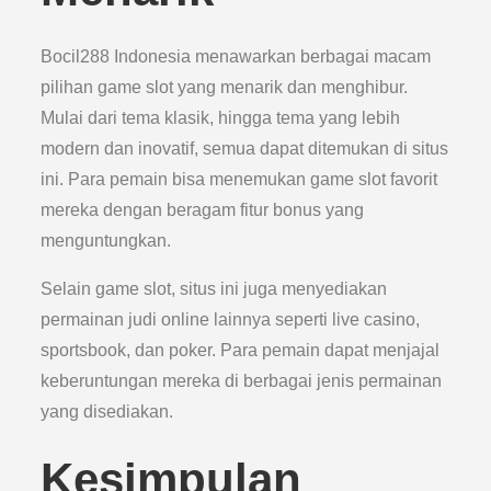
Bocil288 Indonesia menawarkan berbagai macam
pilihan game slot yang menarik dan menghibur.
Mulai dari tema klasik, hingga tema yang lebih
modern dan inovatif, semua dapat ditemukan di situs
ini. Para pemain bisa menemukan game slot favorit
mereka dengan beragam fitur bonus yang
menguntungkan.
Selain game slot, situs ini juga menyediakan
permainan judi online lainnya seperti live casino,
sportsbook, dan poker. Para pemain dapat menjajal
keberuntungan mereka di berbagai jenis permainan
yang disediakan.
Kesimpulan