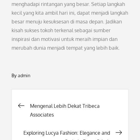
menghadapi rintangan yang besar. Setiap langkah
kecil yang kita ambil hari ini, dapat menjadi langkah
besar menuju kesuksesan di masa depan. Jadikan
kisah sukses tokoh terkenal sebagai sumber
inspirasi dan motivasi untuk meraih impian dan
merubah dunia menjadi tempat yang lebih baik.
By
admin
Post
Mengenal Lebih Dekat Tribeca
Associates
navigation
Exploring Lucya Fashion: Elegance and