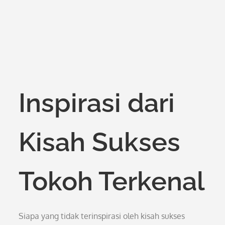
Inspirasi dari
Kisah Sukses
Tokoh Terkenal
Siapa yang tidak terinspirasi oleh kisah sukses