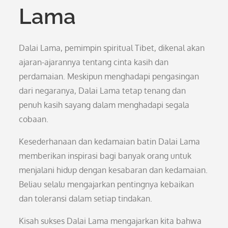
Lama
Dalai Lama, pemimpin spiritual Tibet, dikenal akan
ajaran-ajarannya tentang cinta kasih dan
perdamaian. Meskipun menghadapi pengasingan
dari negaranya, Dalai Lama tetap tenang dan
penuh kasih sayang dalam menghadapi segala
cobaan.
Kesederhanaan dan kedamaian batin Dalai Lama
memberikan inspirasi bagi banyak orang untuk
menjalani hidup dengan kesabaran dan kedamaian.
Beliau selalu mengajarkan pentingnya kebaikan
dan toleransi dalam setiap tindakan.
Kisah sukses Dalai Lama mengajarkan kita bahwa