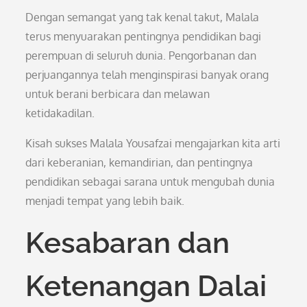
Dengan semangat yang tak kenal takut, Malala
terus menyuarakan pentingnya pendidikan bagi
perempuan di seluruh dunia. Pengorbanan dan
perjuangannya telah menginspirasi banyak orang
untuk berani berbicara dan melawan
ketidakadilan.
Kisah sukses Malala Yousafzai mengajarkan kita arti
dari keberanian, kemandirian, dan pentingnya
pendidikan sebagai sarana untuk mengubah dunia
menjadi tempat yang lebih baik.
Kesabaran dan
Ketenangan Dalai