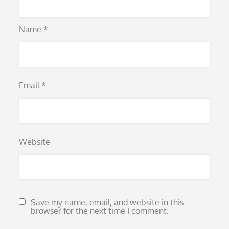
Name
*
Email
*
Website
Save my name, email, and website in this
browser for the next time I comment.